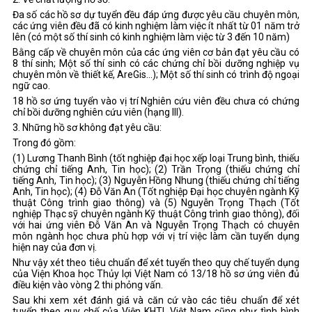
Đa số các hồ sơ dự tuyển đều đáp ứng được yêu cầu chuyên môn,
các ứng viên đều đã có kinh nghiệm làm việc ít nhất từ 01 năm trở
lên (có một số thí sinh có kinh nghiệm làm việc từ 3 đến 10 năm)
Bằng cấp về chuyên môn của các ứng viên cơ bản đạt yêu cầu có
8 thí sinh; Một số thí sinh có các chứng chỉ bồi dưỡng nghiệp vụ
chuyên môn về thiết kế, AreGis...); Một số thí sinh có trình độ ngoại
ngữ cao.
18 hồ sơ ứng tuyển vào vị trí Nghiên cứu viên đều chưa có chứng
chỉ bồi dưỡng nghiên cứu viên (hạng III).
3. Những hồ sơ không đạt yêu cầu:
Trong đó gồm:
(1) Lương Thanh Bình (tốt nghiệp đại học xếp loại Trung bình, thiếu
chứng chỉ tiếng Anh, Tin học); (2) Trần Trọng (thiếu chứng chỉ
tiếng Anh, Tin học); (3) Nguyễn Hồng Nhung (thiếu chứng chỉ tiếng
Anh, Tin học); (4) Đỗ Văn An (Tốt nghiệp Đại học chuyên ngành Kỹ
thuật Công trình giao thông) và (5) Nguyễn Trọng Thạch (Tốt
nghiệp Thạc sỹ chuyên ngành Kỹ thuật Công trình giao thông), đối
với hai ứng viên Đỗ Văn An và Nguyễn Trọng Thạch có chuyên
môn ngành học chưa phù hợp với vị trí việc làm cần tuyển dụng
hiện nay của đơn vị.
Như vậy xét theo tiêu chuẩn để xét tuyển theo quy chế tuyển dụng
của Viện Khoa học Thủy lợi Việt Nam có 13/18 hồ sơ ứng viên đủ
điều kiện vào vòng 2 thi phỏng vấn.
Sau khi xem xét đánh giá và căn cứ vào các tiêu chuẩn để xét
tuyển theo quy chế của Viện KHTL Việt Nam cũng như tình hình