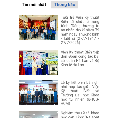
Tin mới nhất
Thông báo
Tuổi trẻ Viện Kỹ thuật
Biển tổ chức chương
trình "Dâng hương tri
ân nhân dịp kỉ niệm 79
năm ngày Thương binh
- Liệt sĩ (27/7/1947 -
27/7/2026)
Viện Kỹ thuật Biển tiếp
đón Đoàn công tác Đại
sứ quán Hà Lan và Bộ
Kinh tế Hà Lan
Lễ ký kết biên bản ghi
nhớ hợp tác giữa Viện
Kỹ thuật Biển và
Trường Đại học Khoa
học tự nhiên (ĐHQG-
HCM)
Nghiệm thu Đề tài khoa
học cấp Tỉnh: “Rà soát