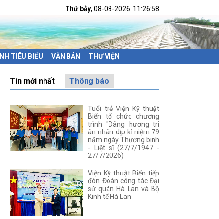
Thứ bảy
, 08-08-2026
11:26:59
NH TIÊU BIỂU
VĂN BẢN
THƯ VIỆN
Tin mới nhất
Thông báo
Tuổi trẻ Viện Kỹ thuật
Biển tổ chức chương
trình "Dâng hương tri
ân nhân dịp kỉ niệm 79
năm ngày Thương binh
- Liệt sĩ (27/7/1947 -
27/7/2026)
Viện Kỹ thuật Biển tiếp
đón Đoàn công tác Đại
sứ quán Hà Lan và Bộ
Kinh tế Hà Lan