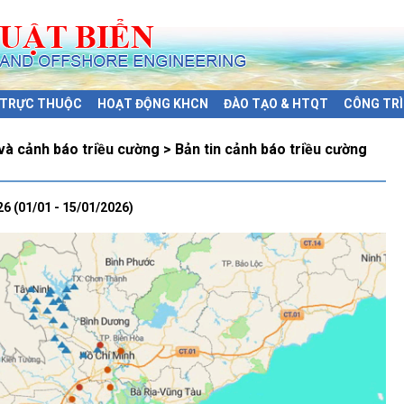
Ị TRỰC THUỘC
HOẠT ĐỘNG KHCN
ĐÀO TẠO & HTQT
CÔNG TRÌ
à cảnh báo triều cường > Bản tin cảnh báo triều cường
26 (01/01 - 15/01/2026)