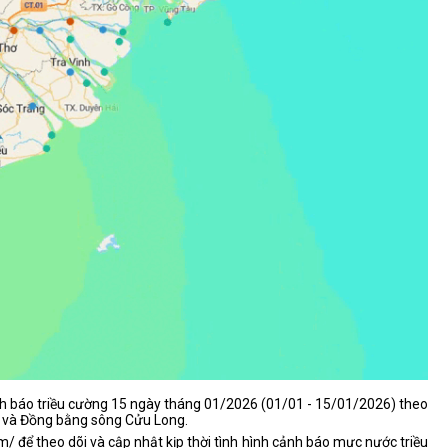
cảnh báo triều cường 15 ngày tháng 01/2026 (01/01 - 15/01/2026) theo
ộ và Đồng bằng sông Cửu Long.
để theo dõi và cập nhật kịp thời tình hình cảnh báo mực nước triều