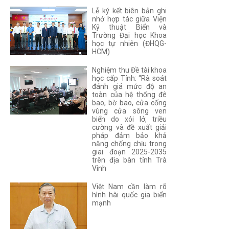
Lễ ký kết biên bản ghi
nhớ hợp tác giữa Viện
Kỹ thuật Biển và
Trường Đại học Khoa
học tự nhiên (ĐHQG-
HCM)
Nghiệm thu Đề tài khoa
học cấp Tỉnh: “Rà soát
đánh giá mức độ an
toàn của hệ thống đê
bao, bờ bao, cửa cống
vùng cửa sông ven
biển do xói lở, triều
cường và đề xuất giải
pháp đảm bảo khả
năng chống chịu trong
giai đoạn 2025-2035
trên địa bàn tỉnh Trà
Vinh
Việt Nam cần làm rõ
hình hài quốc gia biển
mạnh