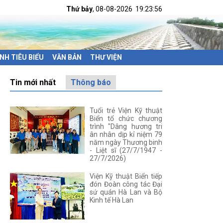
Thứ bảy
, 08-08-2026
19:23:56
NH TIÊU BIỂU
VĂN BẢN
THƯ VIỆN
Tin mới nhất
Thông báo
Tuổi trẻ Viện Kỹ thuật
Biển tổ chức chương
trình "Dâng hương tri
ân nhân dịp kỉ niệm 79
năm ngày Thương binh
- Liệt sĩ (27/7/1947 -
27/7/2026)
Viện Kỹ thuật Biển tiếp
đón Đoàn công tác Đại
sứ quán Hà Lan và Bộ
Kinh tế Hà Lan