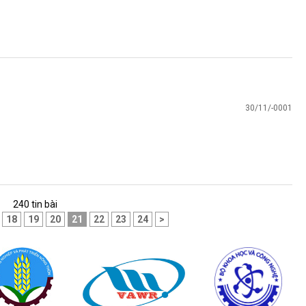
30/11/-0001
240 tin bài
18
19
20
21
22
23
24
>