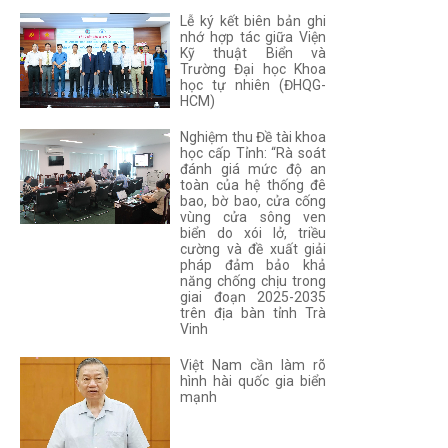
Lễ ký kết biên bản ghi
nhớ hợp tác giữa Viện
Kỹ thuật Biển và
Trường Đại học Khoa
học tự nhiên (ĐHQG-
HCM)
Nghiệm thu Đề tài khoa
học cấp Tỉnh: “Rà soát
đánh giá mức độ an
toàn của hệ thống đê
bao, bờ bao, cửa cống
vùng cửa sông ven
biển do xói lở, triều
cường và đề xuất giải
pháp đảm bảo khả
năng chống chịu trong
giai đoạn 2025-2035
trên địa bàn tỉnh Trà
Vinh
Việt Nam cần làm rõ
hình hài quốc gia biển
mạnh