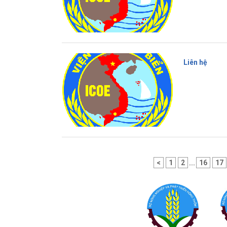
Liên hệ
<
1
2
...
16
17