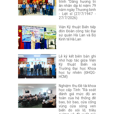
trình "Dâng hương tri
ân nhân dịp kỉ niệm 79
năm ngày Thương binh
- Liệt sĩ (27/7/1947 -
27/7/2026)
Viện Kỹ thuật Biển tiếp
đón Đoàn công tác Đại
sứ quán Hà Lan và Bộ
Kinh tế Hà Lan
Lễ ký kết biên bản ghi
nhớ hợp tác giữa Viện
Kỹ thuật Biển và
Trường Đại học Khoa
học tự nhiên (ĐHQG-
HCM)
Nghiệm thu Đề tài khoa
học cấp Tỉnh: “Rà soát
đánh giá mức độ an
toàn của hệ thống đê
bao, bờ bao, cửa cống
vùng cửa sông ven
biển do xói lở, triều