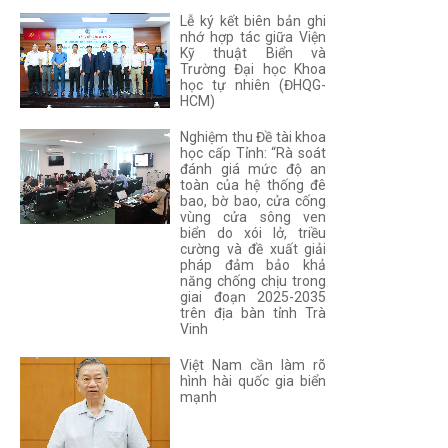
Lễ ký kết biên bản ghi
nhớ hợp tác giữa Viện
Kỹ thuật Biển và
Trường Đại học Khoa
học tự nhiên (ĐHQG-
HCM)
Nghiệm thu Đề tài khoa
học cấp Tỉnh: “Rà soát
đánh giá mức độ an
toàn của hệ thống đê
bao, bờ bao, cửa cống
vùng cửa sông ven
biển do xói lở, triều
cường và đề xuất giải
pháp đảm bảo khả
năng chống chịu trong
giai đoạn 2025-2035
trên địa bàn tỉnh Trà
Vinh
Việt Nam cần làm rõ
hình hài quốc gia biển
mạnh