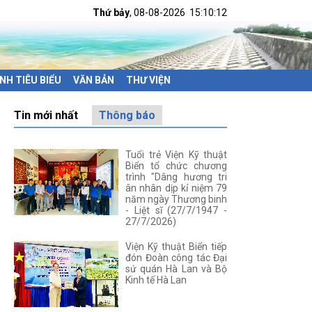
Thứ bảy
, 08-08-2026
15:10:13
NH TIÊU BIỂU
VĂN BẢN
THƯ VIỆN
Tin mới nhất
Thông báo
Tuổi trẻ Viện Kỹ thuật
Biển tổ chức chương
trình "Dâng hương tri
ân nhân dịp kỉ niệm 79
năm ngày Thương binh
- Liệt sĩ (27/7/1947 -
27/7/2026)
Viện Kỹ thuật Biển tiếp
đón Đoàn công tác Đại
sứ quán Hà Lan và Bộ
Kinh tế Hà Lan