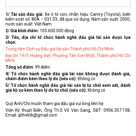
1/ Tài sản đấu giá:
Xe ô tô con, nhãn hiệu: Camry (Toyota), biển
kiểm soát số: 80A – 031.33, đã qua sử dụng. Năm sản xuất: 2000,
nước sản xuất: Việt Nam
2/ Giá khởi điểm:
105.600.000 đồng
3/ Tên, địa chỉ tổ chức hành nghề đấu giá tài sản được lựa
chọn:
Trung tâm Dịch vụ Đấu giá tài sản Thành phố Hồ Chí Minh.
Địa chỉ: 19/5 Hoàng Việt, Phường Tân Sơn Nhất, Thành phố Hồ Chí
Minh.
Tổng số điểm
: 99 điểm
4/ Tổ chức hành nghề đấu giá tài sản không được đánh giá,
chấm điểm kèm theo lý do (nếu có):
Không có
5/ Tổ chức hành nghề đấu giá tài sản bị từ chối xem xét, đánh
giá hồ sơ kèm theo lý do từ chối (nếu có):
Không có
Quý Anh/Chị muốn tham gia đấu giá vui lòng liên hệ
Viện Kỹ thuật Biển, Ông Th.S Võ Văn Sang, SĐT: 0906.357.138,
Email: qlthvktb@gmail.com