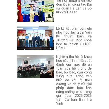
Viện Kỹ thuật Biển tiếp
đón Đoàn công tác Đại
sứ quán Hà Lan và Bộ
Kinh tế Hà Lan
Lễ ký kết biên bản ghi
nhớ hợp tác giữa Viện
Kỹ thuật Biển và
Trường Đại học Khoa
học tự nhiên (ĐHQG-
HCM)
Nghiệm thu Đề tài khoa
học cấp Tỉnh: “Rà soát
đánh giá mức độ an
toàn của hệ thống đê
bao, bờ bao, cửa cống
vùng cửa sông ven
biển do xói lở, triều
cường và đề xuất giải
pháp đảm bảo khả
năng chống chịu trong
giai đoạn 2025-2035
trên địa bàn tỉnh Trà
Vinh