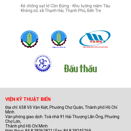
Kè chống sạt lở Cồn Bửng - Khu tưởng niệm Tàu
Không số, xã Thạnh Hải, Thạnh Phú, Bến Tre
VIỆN KỸ THUẬT BIỂN
Địa chỉ: 658 Võ Văn Kiệt, Phường Chợ Quán, Thành phố Hồ Chí
Minh.
Văn phòng giao dịch: Toà nhà 91 Hải Thượng Lãn Ông, Phường
Chợ Lớn,
Thành phố Hồ Chí Minh
Điện thoại: 84.8.38362821 | Fax: 84.8.39245269