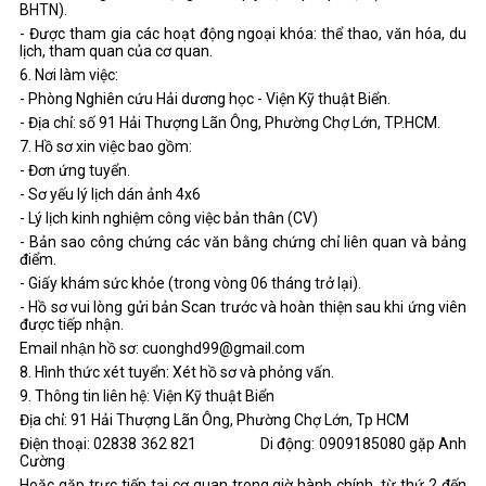
BHTN).
- Được tham gia các hoạt động ngoại khóa: thể thao, văn hóa, du
lịch, tham quan của cơ quan.
6. Nơi làm việc:
- Phòng Nghiên cứu Hải dương học - Viện Kỹ thuật Biển.
- Địa chỉ: số 91 Hải Thượng Lãn Ông, Phường Chợ Lớn, TP.HCM.
7. Hồ sơ xin việc bao gồm:
- Đơn ứng tuyển.
- Sơ yếu lý lịch dán ảnh 4x6
- Lý lịch kinh nghiệm công việc bản thân (CV)
- Bản sao công chứng các văn bằng chứng chỉ liên quan và bảng
điểm.
- Giấy khám sức khỏe (trong vòng 06 tháng trở lại).
- Hồ sơ vui lòng gửi bản Scan trước và hoàn thiện sau khi ứng viên
được tiếp nhận.
Email nhận hồ sơ: cuonghd99@gmail.com
8. Hình thức xét tuyển: Xét hồ sơ và phỏng vấn.
9. Thông tin liên hệ: Viện Kỹ thuật Biển
Địa chỉ: 91 Hải Thượng Lãn Ông, Phường Chợ Lớn, Tp HCM
Điện thoại: 02838 362 821 Di động: 0909185080 gặp Anh
Cường
Hoặc gặp trực tiếp tại cơ quan trong giờ hành chính, từ thứ 2 đến