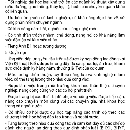
- Tốt nghiệp đại học loại khá trở lên các ngành kỹ thuật xây dựng
(cầu đường, giao thông, thủy lợi, …); hoặc các chuyên ngành khác
có liên quan.
- Ưu tiên ứng viên có kinh nghiệm, có khả năng đọc bản vẽ, sử
dụng phần mềm chuyên ngành.
- Có khả năng nắm bắt, nghiên cứu công nghệ mới.
- Có tinh thần trách nhiệm, chủ động, năng nổ, có khả năng làm
việc độc lập và làm việc nhóm.
- Tiếng Anh B1 hoặc tương đương.
5. Quyền lợi:
- Ứng viên đáp ứng yêu cầu trên sẽ được ký hợp đồng lao động với
Viện Kỹ thuật Biển, được hưởng đầy đủ các phúc lợi, ăn trưa, khám
sức khỏe định kỳ hằng năm, thưởng lễ, Tết của cơ quan.
- Mức lương: thỏa thuận, tùy theo năng lực và kinh nghiệm làm
việc, có thể tăng lương theo hiệu quả công việc.
- Được làm việc trong môi trường khoa học thân thiện, chuyên
nghiệp, năng động cùng với các cơ hội phát triển.
- Được trang bị các thiết bị để phục vụ công việc; được tiếp cận,
nâng cao chuyên môn cùng với các chuyên gia, nhà khoa học
trong và ngoài nước.
- Có nhiều cơ hội được dự học tập nâng cao trình độ theo các
chương trình học bổng đào tạo trong và ngoài nước.
- Tăng lương theo hiệu quả công tác và cam kết đầy đủ các chế độ
dành cho người lao động theo quy định pháp luật (BHXH, BHYT,