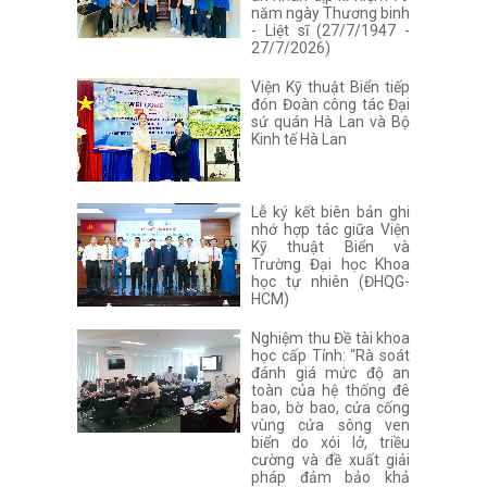
năm ngày Thương binh
- Liệt sĩ (27/7/1947 -
27/7/2026)
Viện Kỹ thuật Biển tiếp
đón Đoàn công tác Đại
sứ quán Hà Lan và Bộ
Kinh tế Hà Lan
Lễ ký kết biên bản ghi
nhớ hợp tác giữa Viện
Kỹ thuật Biển và
Trường Đại học Khoa
học tự nhiên (ĐHQG-
HCM)
Nghiệm thu Đề tài khoa
học cấp Tỉnh: “Rà soát
đánh giá mức độ an
toàn của hệ thống đê
bao, bờ bao, cửa cống
vùng cửa sông ven
biển do xói lở, triều
cường và đề xuất giải
pháp đảm bảo khả