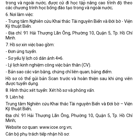
trong và ngoài nước; được cử đi học tập nâng cao trình độ theo
các chương trình học bổng đào tạo trong và ngoài nước;
6. Nơi làm việc:
- Trung tâm Nghiên cứu Khai thác Tài nguyên Biển và Đới bờ - Viện
Kỹ thuật Biển.
- Địa chỉ: 91 Hải Thượng Lãn Ông, Phường 10, Quận 5, Tp. Hồ Chí
Minh.
7. Hồ sơ xin việc bao gồm:
- Đơn ứng tuyển.
- Sơ yếu lý lịch có dán ảnh 4×6.
- Lý lịch kinh nghiệm công việc bản thân (CV).
- Bản sao các văn bằng, chứng chỉ liên quan; bảng điểm.
Hồ sơ có thể gửi bản Scan trước và hoàn thiện sau khi ứng viên
được tuyển dụng.
8. Hình thức xét tuyển: Xét hồ sơ và phỏng vấn.
9. Liên hệ:
Trung tâm Nghiên cứu Khai thác Tài nguyên Biển và Đới bờ – Viện
Kỹ thuật Biển;
Địa chỉ: 91 Hải Thượng Lãn Ông, Phường 10, Quận 5, Tp. Hồ Chí
Minh;
Website cơ quan: www.icoe.org.vn;
Cán bộ phụ trách tiếp nhận hồ sơ: