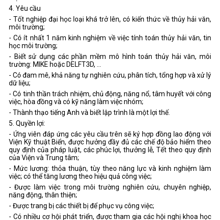
4. Yêu cầu
- Tốt nghiệp đại học loại khá trở lên, có kiến thức về thủy hải văn,
môi trường;
- Có ít nhất 1 năm kinh nghiệm về việc tính toán thủy hải văn, tin
học môi trường;
- Biết sử dụng các phần mềm mô hình toán thủy hải văn, môi
trường: MIKE hoặc DELFT3D, ...
- Có đam mê, khả năng tự nghiên cứu, phân tích, tổng hợp và xử lý
dữ liệu;
- Có tinh thần trách nhiệm, chủ động, năng nổ, tâm huyết với công
việc, hòa đồng và có kỹ năng làm việc nhóm;
- Thành thạo tiếng Anh và biết lập trình là một lợi thế.
5. Quyền lợi:
- Ứng viên đáp ứng các yêu cầu trên sẽ ký hợp đồng lao động với
Viện Kỹ thuật Biển, được hưởng đầy đủ các chế độ bảo hiểm theo
quy định của pháp luật, các phúc lợi, thưởng lễ, Tết theo quy định
của Viện và Trung tâm;
- Mức lương: thỏa thuận, tùy theo năng lực và kinh nghiệm làm
việc; có thể tăng lương theo hiệu quả công việc;
- Được làm việc trong môi trường nghiên cứu, chuyên nghiệp,
năng động, thân thiện;
- Được trang bị các thiết bị để phục vụ công việc;
- Có nhiều cơ hội phát triển, được tham gia các hội nghị khoa học