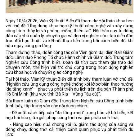
Ngày 10/4/2026, Viện Kỹ thuật Biển đã tham dự Hội thảo khoa học
với chủ đề “Ứng dụng khoa học kỹ thuật công nghệ vào xây dựng
công trình thủy lợi và phòng chống thiên tai”. Hội thảo quy tụ đông
đảo các nhà quản lý, chuyên gia và đơn vị nghiên cứu, tạo diễn đàn
trao đổi học thuật và kết nối thực tiễn trong bối cảnh biến đổi khí
hậu ngày càng gia tăng.
Tham dự hội thảo, đoàn công tác của Viện gồm đại diện Ban Giám
đốc, Lãnh đạo Phòng Tổ chức Hành chính và Giám đốc Trung tâm
Nghiên cứu Công trình biển. Đoàn đã tích cực tham gia trao đổi
chuyên môn, thể hiện vai trò chủ động trong hoạt động nghiên
cứu khoa học và chuyển giao công nghệ.
Tại hội thảo, Viện Kỹ thuật Biển đã trình bày tham luận với chủ đề:
“Nghiên cứu ứng dụng công nghệ chống xói lở bờ biển theo hướng
‘đa tầng xanh’ – phục vụ phát triển du lịch trên địa bàn Thành phố
Hồ Chí Minh (khu vực tỉnh Bà Rịa – Vũng Tàu cũ)”.
Bài tham luận do Giám đốc Trung tâm Nghiên cứu Công trình biển
trình bày, tập trung vào các nội dung chính:
- Đề xuất cách tiếp cận “đa tầng xanh” trong bảo vệ bờ biển, kết
hợp hài hòa giữa giải pháp công trình và giải pháp sinh thái;
- Nâng cao hiệu quả chống xói lở, giảm tác động của sóng và
dòng chảy, đồng thời cải thiện cảnh quan phục vụ phát triển du
lịch;