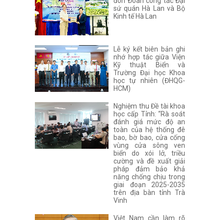
đón Đoàn công tác Đại
sứ quán Hà Lan và Bộ
Kinh tế Hà Lan
Lễ ký kết biên bản ghi
nhớ hợp tác giữa Viện
Kỹ thuật Biển và
Trường Đại học Khoa
học tự nhiên (ĐHQG-
HCM)
Nghiệm thu Đề tài khoa
học cấp Tỉnh: “Rà soát
đánh giá mức độ an
toàn của hệ thống đê
bao, bờ bao, cửa cống
vùng cửa sông ven
biển do xói lở, triều
cường và đề xuất giải
pháp đảm bảo khả
năng chống chịu trong
giai đoạn 2025-2035
trên địa bàn tỉnh Trà
Vinh
Việt Nam cần làm rõ