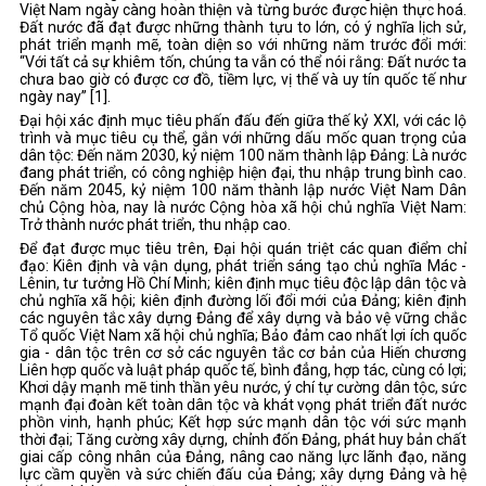
Việt Nam ngày càng hoàn thiện và từng bước được hiện thực hoá.
Đất nước đã đạt được những thành tựu to lớn, có ý nghĩa lịch sử,
phát triển mạnh mẽ, toàn diện so với những năm trước đổi mới:
“Với tất cả sự khiêm tốn, chúng ta vẫn có thể nói rằng: Đất nước ta
chưa bao giờ có được cơ đồ, tiềm lực, vị thế và uy tín quốc tế như
ngày nay” [1].
Đại hội xác định mục tiêu phấn đấu đến giữa thế kỷ XXI, với các lộ
trình và mục tiêu cụ thể, gắn với những dấu mốc quan trọng của
dân tộc: Đến năm 2030, kỷ niệm 100 năm thành lập Đảng: Là nước
đang phát triển, có công nghiệp hiện đại, thu nhập trung bình cao.
Đến năm 2045, kỷ niệm 100 năm thành lập nước Việt Nam Dân
chủ Cộng hòa, nay là nước Cộng hòa xã hội chủ nghĩa Việt Nam:
Trở thành nước phát triển, thu nhập cao.
Để đạt được mục tiêu trên, Đại hội quán triệt các quan điểm chỉ
đạo: Kiên định và vận dụng, phát triển sáng tạo chủ nghĩa Mác -
Lênin, tư tưởng Hồ Chí Minh; kiên định mục tiêu độc lập dân tộc và
chủ nghĩa xã hội; kiên định đường lối đổi mới của Đảng; kiên định
các nguyên tắc xây dựng Đảng để xây dựng và bảo vệ vững chắc
Tổ quốc Việt Nam xã hội chủ nghĩa; Bảo đảm cao nhất lợi ích quốc
gia - dân tộc trên cơ sở các nguyên tắc cơ bản của Hiến chương
Liên hợp quốc và luật pháp quốc tế, bình đẳng, hợp tác, cùng có lợi;
Khơi dậy mạnh mẽ tinh thần yêu nước, ý chí tự cường dân tộc, sức
mạnh đại đoàn kết toàn dân tộc và khát vọng phát triển đất nước
phồn vinh, hạnh phúc; Kết hợp sức mạnh dân tộc với sức mạnh
thời đại; Tăng cường xây dựng, chỉnh đốn Đảng, phát huy bản chất
giai cấp công nhân của Đảng, nâng cao năng lực lãnh đạo, năng
lực cầm quyền và sức chiến đấu của Đảng; xây dựng Đảng và hệ