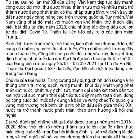
Từ sau Đại hội lần thứ XII của Đảng, Việt Nam tiếp tục đẩy mạnh
công cuộc đổi mới, thu được nhiều thành tựu mới về nhiều mặt, trở
thành nước đang phát triển, có thu nhập trung bình, vị thế và uy tín
đất nước ngày càng nâng cao trên trường quốc tế. Tuy nhiên, Việt
Nam cũng phải đối mặt với muôn vàn khó khăn, thử thách, đặc
biệt, bắt đầu từ đầu năm 2020, chịu những tác động tiêu cực lớn
từ đại dịch Covid-19. Thiên tai liên tiếp xảy ra ở các tỉnh miền
Trung, ...
Bình tĩnh trước khó khăn, thử thách, kiên định con đường đi lên, để
củng cố những nguyên tắc phát triển, đề ra những chủ trương đẩy
mạnh toàn diện, đồng bộ công cuộc đổi mới, vừa xây dựng những
định hướng phát triển lâu dài, Đại hội đại biểu toàn quốc lần thứ XIII
của Đảng diễn ra từ ngày 25/01 - 01/02/2021 tại Thủ đô Hà Nội.
Tham dự Đại hội có 1.587 đại biểu, đại diện cho 5,2 triệu đảng viên
trong toàn Đảng.
Chủ đề của Đại hội là: Tăng cường xây dựng, chỉnh đốn Đảng và hệ
thống chính trị trong sạch, vững mạnh; khơi dậy khát vọng phát
triển đất nước, phát huy ý chí, sức mạnh đại đoàn kết toàn dân tộc
kết hợp với sức mạnh thời đại; tiếp tục đẩy mạnh toàn diện, đồng
bộ công cuộc đổi mới; xây dựng và bảo vệ vững chắc Tổ quốc, giữ
vững môi trường hoà bình, ổn định; phấn đấu đến giữa thế kỷ XXI,
nước ta trở thành nước phát triển, theo định hướng xã hội chủ
nghĩa.
Đại hội đánh giá những kết quả đạt được trong những năm 2016 -
2020; đồng thời, chỉ rõ những thành tựu to lớn của 35 năm thực
hiện công cuộc đổi mới. Đại hội khẳng định: lý luận về đường lối đổi
mới, về chủ nghĩa xã hội và con đường đi lên chủ nghĩa xã hội của