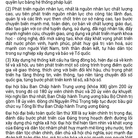
quyền lực bằng hệ thống pháp luật.
(2) Phát triển nguồn nhân lực, nhất là nguồn nhân lực chất lượng
cao; ưu tiên phát triển nguồn nhân lực cho công tác lãnh đạo,
quản lý và các lĩnh vực then chốt trên cơ sở nâng cao, tạo bước
chuyển biến mạnh mẽ, toàn diện, cơ bản về chất lượng giáo dục,
đào tạo gắn với cơ chế tuyển dụng, sử dụng, đãi ngộ nhân tài, đẩy
mạnh nghiên cứu, chuyển giao, ứng dụng và phát triển mạnh khoa
học - công nghệ, đổi mới sáng tạo; khơi dậy khát vọng phát triển
đất nước phồn vinh, hạnh phúc, phát huy giá trị văn hoá, sức
mạnh con người Việt Nam, tinh thần đoàn kết, tự hào dân tộc
trong sự nghiệp xây dựng và bảo vệ Tổ quốc.
(3) Xây dựng hệ thống kết cấu hạ tầng đồng bộ, hiện đại cả về kinh
tế và xã hội; ưu tiên phát triển một số công trình trọng điểm quốc
gia về giao thông, thích ứng với biến đổi khí hậu; chú trọng phát
triển hạ tầng thông tin, viễn thông, tạo nền tảng chuyển đổi số
quốc gia, từng bước phát triển kinh tế số, xã hội số.
Đại hội bầu Ban Chấp hành Trung ương (khóa XIII) gồm 200 ủy
viên, trong đó có 180 ủy viên chính thức và 20 ủy viên dự khuyết.
Hội nghị lần thứ nhất, Ban Chấp hành Trung ương bầu Bộ Chính trị
gồm 18 ủy viên. Đồng chí Nguyễn Phú Trọng tiếp tục được bầu giữ
chức vụ Tổng Bí thư Ban Chấp hành Trung ương Đảng.
Đại hội đại biểu toàn quốc lần thứ XIII là sự kiện chính trị trọng đại,
đánh dấu bước phát triển của Đảng trong hoạch định đường lối
xây dựng chủ nghĩa xã hội. Đại hội thể hiện tầm nhìn và khát vọng
của Đảng và dân tộc nhằm phát huy mạnh mẽ lòng yêu nước, tinh
thần dân tộc chân chính, dân chủ xã hội chủ nghĩa, sức mạnh đại
đoàn kết toàn dân tộc, giá trị văn hóa và sức mạnh con người Việt