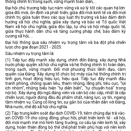
thống chính trị trong sạch, vững mạnh toàn diện,…
Đại hội chủ trương tiếp tục nắm vững và xử lý tốt các quan hệ lớn:
giữa đổi mới, ổn định và phát triển; giữa đổi mới kinh tế và đổi mới
chính trị; giữa tuân theo các quy luật thị trường và bảo đảm định
hướng xã hội chủ nghĩa; giữa xây dựng và bảo vệ Tổ quốc Việt
Nam xã hội chủ nghĩa; giữa độc lập, tự chủ và hội nhập quốc tế;
giữa thực hành dân chủ và tăng cường pháp chế, bảo đảm kỷ
cương xã hội, …
Đại hội thông qua sáu nhiệm vụ trọng tâm và ba đột phá chiến
lược cho giai đoạn 2021 - 2025.
Sáu nhiệm vụ trọng tâm là:
(1) Tiếp tục đẩy mạnh xây dựng, chỉnh đốn Đảng, xây dựng Nhà
nước pháp quyền xã hội chủ nghĩa và hệ thống chính trị toàn diện,
trong sạch, vững mạnh. Đổi mới phương thức lãnh đạo, cầm
quyền của Đảng. Xây dựng tổ chức bộ máy của hệ thống chính trị
tinh gọn, hoạt động hiệu lực, hiệu quả. Tiếp tục đẩy mạnh đấu
tranh phòng, chống quan liêu, tham nhũng, lãng phí, tiêu cực, "lợi
ích nhóm", những biểu hiện "tự diễn biến", "tự chuyển hoá" trong
nội bộ. Xây dựng đội ngũ đảng viên và cán bộ các cấp, nhất là cấp
chiến lược, người đứng đầu đủ phẩm chất, năng lực, uy tín, ngang
tầm nhiệm vụ. Củng cố lòng tin, sự gắn bó của nhân dân với Đảng,
Nhà nước, chế độ xã hội chủ nghĩa.
(2) Tập trung kiểm soát đại dịch COVID-19, tiêm chủng đại trà vắc-
xin COVID-19 cho cộng đồng; phục hồi, phát triển kinh tế - xã hội,
đổi mới mạnh mẽ mô hình tăng trưởng, cơ cấu lại nền kinh tế, xây
dựng, hoàn thiện đồng bộ thể chế phát triển phù hợp với nền kinh