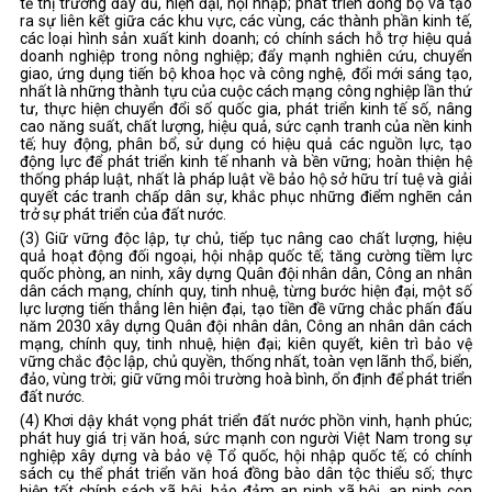
tế thị trường đầy đủ, hiện đại, hội nhập; phát triển đồng bộ và tạo
ra sự liên kết giữa các khu vực, các vùng, các thành phần kinh tế,
các loại hình sản xuất kinh doanh; có chính sách hỗ trợ hiệu quả
doanh nghiệp trong nông nghiệp; đẩy mạnh nghiên cứu, chuyển
giao, ứng dụng tiến bộ khoa học và công nghệ, đổi mới sáng tạo,
nhất là những thành tựu của cuộc cách mạng công nghiệp lần thứ
tư, thực hiện chuyển đổi số quốc gia, phát triển kinh tế số, nâng
cao năng suất, chất lượng, hiệu quả, sức cạnh tranh của nền kinh
tế; huy động, phân bổ, sử dụng có hiệu quả các nguồn lực, tạo
động lực để phát triển kinh tế nhanh và bền vững; hoàn thiện hệ
thống pháp luật, nhất là pháp luật về bảo hộ sở hữu trí tuệ và giải
quyết các tranh chấp dân sự, khắc phục những điểm nghẽn cản
trở sự phát triển của đất nước.
(3) Giữ vững độc lập, tự chủ, tiếp tục nâng cao chất lượng, hiệu
quả hoạt động đối ngoại, hội nhập quốc tế; tăng cường tiềm lực
quốc phòng, an ninh, xây dựng Quân đội nhân dân, Công an nhân
dân cách mạng, chính quy, tinh nhuệ, từng bước hiện đại, một số
lực lượng tiến thẳng lên hiện đại, tạo tiền đề vững chắc phấn đấu
năm 2030 xây dựng Quân đội nhân dân, Công an nhân dân cách
mạng, chính quy, tinh nhuệ, hiện đại; kiên quyết, kiên trì bảo vệ
vững chắc độc lập, chủ quyền, thống nhất, toàn vẹn lãnh thổ, biển,
đảo, vùng trời; giữ vững môi trường hoà bình, ổn định để phát triển
đất nước.
(4) Khơi dậy khát vọng phát triển đất nước phồn vinh, hạnh phúc;
phát huy giá trị văn hoá, sức mạnh con người Việt Nam trong sự
nghiệp xây dựng và bảo vệ Tổ quốc, hội nhập quốc tế; có chính
sách cụ thể phát triển văn hoá đồng bào dân tộc thiểu số; thực
hiện tốt chính sách xã hội, bảo đảm an ninh xã hội, an ninh con