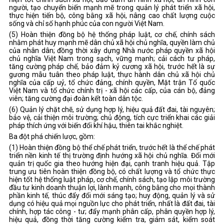
người, tạo chuyển biến mạnh mẽ trong quản lý phát triển xã hội,
thực hiện tiến bộ, công bằng xã hội, nâng cao chất lượng cuộc
sống và chỉ số hạnh phúc của con người Việt Nam.
(5) Hoàn thiện đồng bộ hệ thống pháp luật, cơ chế, chính sách
nhằm phát huy mạnh mẽ dân chủ xã hội chủ nghĩa, quyền làm chủ
của nhân dân; đồng thời xây dựng Nhà nước pháp quyền xã hội
chủ nghĩa Việt Nam trong sạch, vững mạnh; cải cách tư pháp,
tăng cường pháp chế, bảo đảm kỷ cương xã hội, trước hết là sự
gương mẫu tuân theo pháp luật, thực hành dân chủ xã hội chủ
nghĩa của cấp uỷ, tổ chức đảng, chính quyền, Mặt trận Tổ quốc
Việt Nam và tổ chức chính trị - xã hội các cấp, của cán bộ, đảng
viên; tăng cường đại đoàn kết toàn dân tộc.
(6) Quản lý chặt chẽ, sử dụng hợp lý, hiệu quả đất đai, tài nguyên;
bảo vệ, cải thiện môi trường; chủ động, tích cực triển khai các giải
pháp thích ứng với biến đổi khí hậu, thiên tai khắc nghiệt.
Ba đột phá chiến lược, gồm:
(1) Hoàn thiện đồng bộ thể chế phát triển, trước hết là thể chế phát
triển nền kinh tế thị trường định hướng xã hội chủ nghĩa. Đổi mới
quản trị quốc gia theo hướng hiện đại, cạnh tranh hiệu quả. Tập
trung ưu tiên hoàn thiện đồng bộ, có chất lượng và tổ chức thực
hiện tốt hệ thống luật pháp, cơ chế, chính sách, tạo lập môi trường
đầu tư kinh doanh thuận lợi, lành mạnh, công bằng cho mọi thành
phần kinh tế, thúc đẩy đổi mới sáng tạo; huy động, quản lý và sử
dụng có hiệu quả mọi nguồn lực cho phát triển, nhất là đất đai, tài
chính, hợp tác công - tư; đẩy mạnh phân cấp, phân quyền hợp lý,
hiệu quả, đồng thời tăng cường kiểm tra, giám sát, kiểm soát