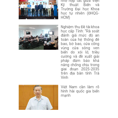
nhớ hợp tác giữa Viện
Kỹ thuật Biển và
Trường Đại học Khoa
học tự nhiên (ĐHQG-
HCM)
Nghiệm thu Đề tài khoa
học cấp Tỉnh: “Rà soát
đánh giá mức độ an
toàn của hệ thống đê
bao, bờ bao, cửa cống
vùng cửa sông ven
biển do xói lở, triều
cường và đề xuất giải
pháp đảm bảo khả
năng chống chịu trong
giai đoạn 2025-2035
trên địa bàn tỉnh Trà
Vinh
Việt Nam cần làm rõ
hình hài quốc gia biển
mạnh