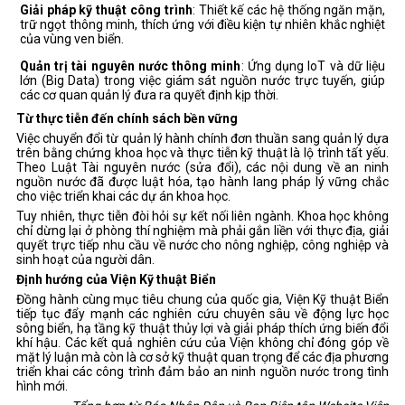
Giải pháp kỹ thuật công trình
: Thiết kế các hệ thống ngăn mặn,
trữ ngọt thông minh, thích ứng với điều kiện tự nhiên khắc nghiệt
của vùng ven biển.
Quản trị tài nguyên nước thông minh
: Ứng dụng IoT và dữ liệu
lớn (Big Data) trong việc giám sát nguồn nước trực tuyến, giúp
các cơ quan quản lý đưa ra quyết định kịp thời.
Từ thực tiễn đến chính sách bền vững
Việc chuyển đổi từ quản lý hành chính đơn thuần sang quản lý dựa
trên bằng chứng khoa học và thực tiễn kỹ thuật là lộ trình tất yếu.
Theo Luật Tài nguyên nước (sửa đổi), các nội dung về an ninh
nguồn nước đã được luật hóa, tạo hành lang pháp lý vững chắc
cho việc triển khai các dự án khoa học.
Tuy nhiên, thực tiễn đòi hỏi sự kết nối liên ngành. Khoa học không
chỉ dừng lại ở phòng thí nghiệm mà phải gắn liền với thực địa, giải
quyết trực tiếp nhu cầu về nước cho nông nghiệp, công nghiệp và
sinh hoạt của người dân.
Định hướng của Viện Kỹ thuật Biển
Đồng hành cùng mục tiêu chung của quốc gia, Viện Kỹ thuật Biển
tiếp tục đẩy mạnh các nghiên cứu chuyên sâu về động lực học
sông biển, hạ tầng kỹ thuật thủy lợi và giải pháp thích ứng biến đổi
khí hậu. Các kết quả nghiên cứu của Viện không chỉ đóng góp về
mặt lý luận mà còn là cơ sở kỹ thuật quan trọng để các địa phương
triển khai các công trình đảm bảo an ninh nguồn nước trong tình
hình mới.