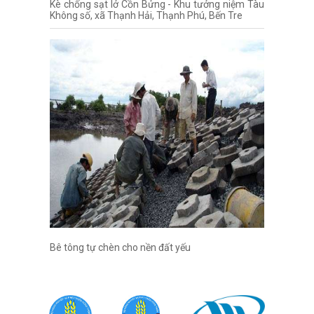
Kè chống sạt lở Cồn Bửng - Khu tưởng niệm Tàu
Không số, xã Thạnh Hải, Thạnh Phú, Bến Tre
Bê tông tự chèn cho nền đất yếu