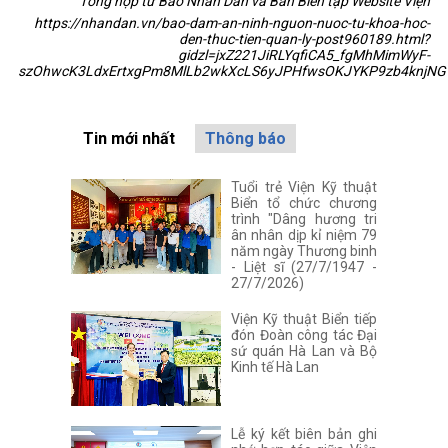
Tổng hợp từ Báo Nhân Dân và Ban Biên tập Website Viện
https://nhandan.vn/bao-dam-an-ninh-nguon-nuoc-tu-khoa-hoc-
den-thuc-tien-quan-ly-post960189.html?
gidzl=jxZ221JiRLYqfiCA5_fgMhMimWyF-
szOhwcK3LdxErtxgPm8MlLb2wkXcLS6yJPHfwsOKJYKP9zb4knjNG
Tin mới nhất
Thông báo
Tuổi trẻ Viện Kỹ thuật
Biển tổ chức chương
trình "Dâng hương tri
ân nhân dịp kỉ niệm 79
năm ngày Thương binh
- Liệt sĩ (27/7/1947 -
27/7/2026)
Viện Kỹ thuật Biển tiếp
đón Đoàn công tác Đại
sứ quán Hà Lan và Bộ
Kinh tế Hà Lan
Lễ ký kết biên bản ghi