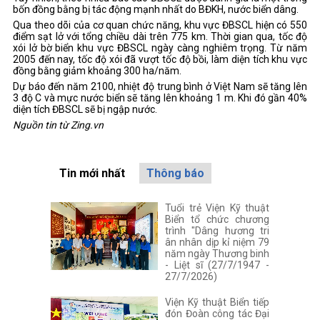
bốn đồng bằng bị tác động mạnh nhất do BĐKH, nước biển dâng.
Qua theo dõi của cơ quan chức năng, khu vực ĐBSCL hiện có 550
điểm sạt lở với tổng chiều dài trên 775 km. Thời gian qua, tốc độ
xói lở bờ biển khu vực ĐBSCL ngày càng nghiêm trọng. Từ năm
2005 đến nay, tốc độ xói đã vượt tốc độ bồi, làm diện tích khu vực
đồng bằng giảm khoảng 300 ha/năm.
Dự báo đến năm 2100, nhiệt độ trung bình ở Việt Nam sẽ tăng lên
3 độ C và mực nước biển sẽ tăng lên khoảng 1 m. Khi đó gần 40%
diện tích ĐBSCL sẽ bị ngập nước.
Nguồn tin từ Zing.vn
Tin mới nhất
Thông báo
Tuổi trẻ Viện Kỹ thuật
Biển tổ chức chương
trình "Dâng hương tri
ân nhân dịp kỉ niệm 79
năm ngày Thương binh
- Liệt sĩ (27/7/1947 -
27/7/2026)
Viện Kỹ thuật Biển tiếp
đón Đoàn công tác Đại