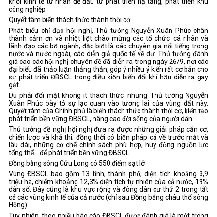
khối kinh tế tư nhân để đầu tư phát triển hạ tầng, phát triển khu
công nghiệp.
Quyết tâm biến thách thức thành thời cơ
Phát biểu chỉ đạo hội nghị, Thủ tướng Nguyễn Xuân Phúc chân
thành cảm ơn và nhiệt liệt chào mừng các tổ chức, cá nhân và
lãnh đạo các bộ ngành, đặc biệt là các chuyên gia nổi tiếng trong
nước và nước ngoài, các diễn giả quốc tế về dự. Thủ tướng đánh
giá cao các hội nghị chuyên đề đã diễn ra trong ngày 26/9, nơi các
đại biểu đã thảo luận thẳng thắn, góp ý nhiều ý kiến rất cơ bản cho
sự phát triển ĐBSCL trong điều kiện biến đổi khí hậu diễn ra gay
gắt.
Dù phải đối mặt không ít thách thức, nhưng Thủ tướng Nguyễn
Xuân Phúc bày tỏ sự lạc quan vào tương lai của vùng đất này.
Quyết tâm của Chính phủ là biến thách thức thành thời cơ, kiến tạo
phát triển bền vững ĐBSCL, nâng cao đời sống của người dân.
Thủ tướng đề nghị hội nghị đưa ra được những giải pháp căn cơ,
chiến lược và khả thi; đồng thời có biện pháp cả về trước mắt và
lâu dài, những cơ chế chính sách phù hợp, huy động nguồn lực
tổng thể... để phát triển bền vững ĐBSCL.
Đồng bằng sông Cửu Long có 550 điểm sạt lở
Vùng ĐBSCL bao gồm 13 tỉnh, thành phố; diện tích khoảng 3,9
triệu ha, chiếm khoảng 12,3% diện tích tự nhiên của cả nước, 19%
dân số. Đây cũng là khu vực rộng và đông dân cư thứ 2 trong tất
cả các vùng kinh tế của cả nước (chỉ sau Đồng bằng châu thổ sông
Hồng).
Tuy nhiên, theo nhiều báo cáo ĐBSCL được đánh giá là một trong