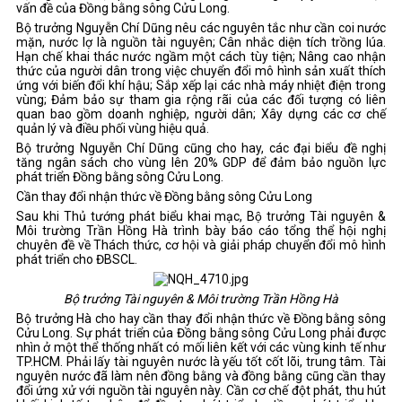
vấn đề của Đồng bằng sông Cửu Long.
Bộ trưởng Nguyễn Chí Dũng nêu các nguyên tắc như cần coi nước
mặn, nước lợ là nguồn tài nguyên; Cân nhắc diện tích trồng lúa.
Hạn chế khai thác nước ngầm một cách tùy tiện; Nâng cao nhận
thức của người dân trong việc chuyển đổi mô hình sản xuất thích
ứng với biến đổi khí hậu; Sắp xếp lại các nhà máy nhiệt điện trong
vùng; Đảm bảo sự tham gia rộng rãi của các đối tượng có liên
quan bao gồm doanh nghiệp, người dân; Xây dựng các cơ chế
quản lý và điều phối vùng hiệu quả.
Bộ trưởng Nguyễn Chí Dũng cũng cho hay, các đại biểu đề nghị
tăng ngân sách cho vùng lên 20% GDP để đảm bảo nguồn lực
phát triển Đồng bằng sông Cửu Long.
Cần thay đổi nhận thức về Đồng bằng sông Cửu Long
Sau khi Thủ tướng phát biểu khai mạc, Bộ trưởng Tài nguyên &
Môi trường Trần Hồng Hà trình bày báo cáo tổng thể hội nghị
chuyên đề về Thách thức, cơ hội và giải pháp chuyển đổi mô hình
phát triển cho ĐBSCL.
Bộ trưởng Tài nguyên & Môi trường Trần Hồng Hà
Bộ trưởng Hà cho hay cần thay đổi nhận thức về Đồng bằng sông
Cửu Long. Sự phát triển của Đồng bằng sông Cửu Long phải được
nhìn ở một thể thống nhất có mối liên kết với các vùng kinh tế như
TP.HCM. Phải lấy tài nguyên nước là yếu tốt cốt lõi, trung tâm. Tài
nguyên nước đã làm nên đồng bằng và đồng bằng cũng cần thay
đổi ứng xử với nguồn tài nguyên này. Cần cơ chế đột phát, thu hút