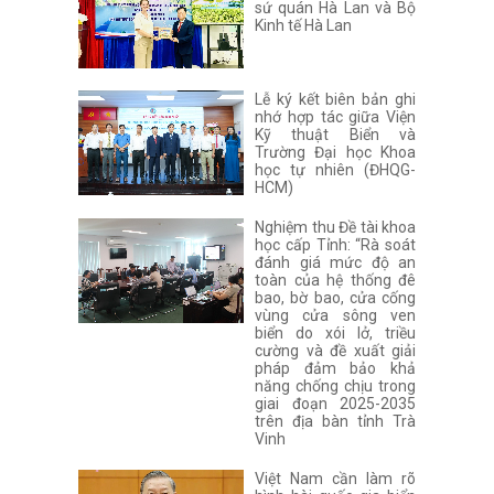
sứ quán Hà Lan và Bộ
Kinh tế Hà Lan
Lễ ký kết biên bản ghi
nhớ hợp tác giữa Viện
Kỹ thuật Biển và
Trường Đại học Khoa
học tự nhiên (ĐHQG-
HCM)
Nghiệm thu Đề tài khoa
học cấp Tỉnh: “Rà soát
đánh giá mức độ an
toàn của hệ thống đê
bao, bờ bao, cửa cống
vùng cửa sông ven
biển do xói lở, triều
cường và đề xuất giải
pháp đảm bảo khả
năng chống chịu trong
giai đoạn 2025-2035
trên địa bàn tỉnh Trà
Vinh
Việt Nam cần làm rõ