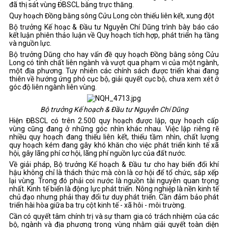
đã thị sát vùng ĐBSCL bằng trực thăng.
Quy hoạch Đồng bằng sông Cửu Long còn thiếu liên kết, xung đột
Bộ trưởng Kế hoạc & Đầu tư Nguyễn Chí Dũng trình bày báo cáo
kết luận phiên thảo luận về Quy hoạch tích hợp, phát triển hạ tầng
và nguồn lực.
Bộ trưởng Dũng cho hay vấn đề quy hoạch Đồng bằng sông Cửu
Long có tính chất liên ngành và vượt qua phạm vi của một ngành,
một địa phương. Tuy nhiên các chính sách được triển khai đang
thiên về hướng ứng phó cục bộ, giải quyết cục bộ, chưa xem xét ở
góc độ liên ngành liên vùng.
Bộ trưởng Kế hoạch & Đầu tư Nguyễn Chí Dũng
Hiện ĐBSCL có trên 2.500 quy hoạch được lập, quy hoạch cấp
vùng cũng đang ở những góc nhìn khác nhau. Việc lập riêng rẽ
nhiều quy hoạch đang thiếu liên kết, thiếu tầm nhìn, chất lượng
quy hoạch kém đang gây khó khăn cho việc phát triển kinh tế xã
hội, gây lãng phí cơ hội, lãng phí nguồn lực của đất nước.
Về giải pháp, Bộ trưởng Kế hoạch & Đầu tư cho hay biến đổi khí
hậu không chỉ là thách thức mà còn là cơ hội để tổ chức, sắp xếp
lại vùng. Trong đó phải coi nước là nguồn tài nguyên quan trọng
nhất. Kinh tế biển là động lực phát triển. Nông nghiệp là nền kinh tế
chủ đạo nhưng phải thay đổi tư duy phát triển. Cần đảm bảo phát
triển hài hòa giữa ba trụ cột kinh tế - xã hôi - môi trường.
Cần có quyết tâm chính trị và sự tham gia có trách nhiệm của các
bộ, ngành và địa phương trong vùng nhằm giải quyết toàn diện