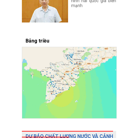
hình hài quốc gia biển
mạnh
Bảng triều
DỰ BÁO CHẤT LƯỢNG NƯỚC VÀ CẢNH